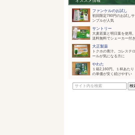
オススメ情報
ファンケルのお試し
初回限定780円のお試しサ
ンプルが人気
サントリー
大麦若葉と明日葉を使用
送料無料でシェーカー付
大正製薬
トクホの青汁。コレステ
ールが気になる方に
やわた
１箱2,160円。１杯あたり
の単価が安く続けやすい