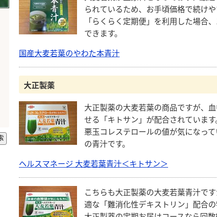
られているため、お手頃価格で続けや
「らくらく定期便」を利用した場合、
できます。
国産大麦若葉のやわた本青汁
。
き
大正製薬
ロ
大正製薬の大麦若葉の商品ですが、血
せる「キトサン」が配合されています
悪玉コレステロールの値が気になって
の青汁です。
ヘルスマネージ 大麦若葉青汁＜キトサン＞
こちらも大正製薬の大麦若葉青汁です
適な「難消化性デキストリン」配合の
大正製薬の定期お届けコースなら回数