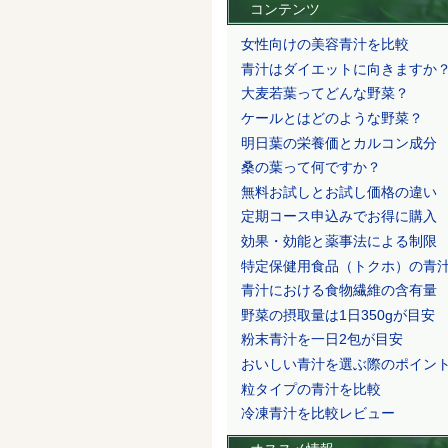
コンテンツ
女性向けの美容青汁を比較
青汁はダイエットに向きますか
大麦若葉ってどんな野菜？
ケールとはどのような野菜？
明日葉の栄養価とカルコン成分
桑の葉って何ですか？
無料お試しとお試し価格の違い
定期コース申込みでお得に購入
効果・効能と薬事法による制限
特定保健用食品（トクホ）の青
青汁における食物繊維の含有量
野菜の摂取量は1日350gが目安
粉末青汁を一日2包が目安
おいしい青汁を選ぶ際のポイン
粒タイプの青汁を比較
冷凍青汁を比較レビュー