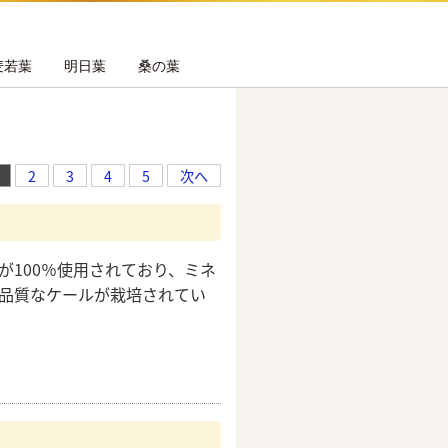
麦若葉
明日葉
桑の葉
2
3
4
5
次へ
が100％使用されており、ミネ
品質なケールが栽培されてい