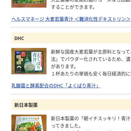
することができます。
ヘルスマネージ 大麦若葉青汁 ＜難消化性デキストリン＞
DHC
新鮮な国産大麦若葉が主原料となって
法」でパウダー化されているため、濃
があります。
１杯あたりの単価も安く毎日経済的に
乳酸菌と酵素配合のDHC「よくばり青汁」
新日本製薬
新日本製薬の「朝イチスッキリ！青汁
ってきました。