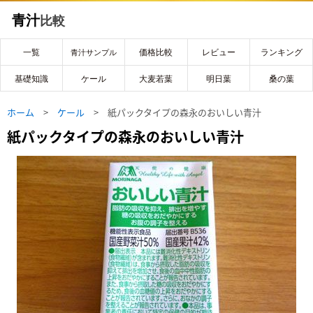
青汁
比較
一覧
価格比較
レビュー
ランキング
青汁サンプル
基礎知識
ケール
大麦若葉
明日葉
桑の葉
ホーム
>
ケール
> 紙パックタイプの森永のおいしい青汁
紙パックタイプの森永のおいしい青汁