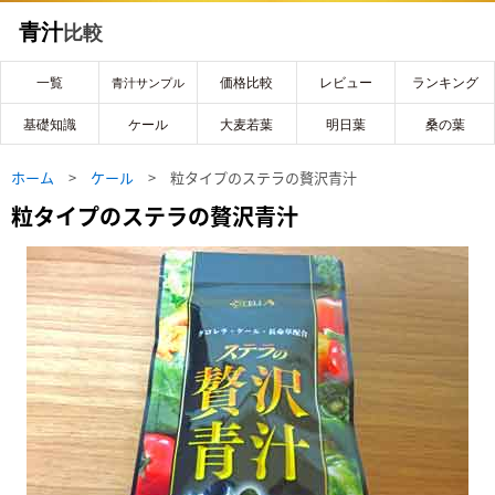
青汁
比較
一覧
価格比較
レビュー
ランキング
青汁サンプル
基礎知識
ケール
大麦若葉
明日葉
桑の葉
ホーム
>
ケール
> 粒タイプのステラの贅沢青汁
粒タイプのステラの贅沢青汁