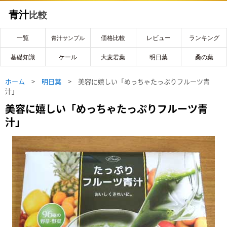
青汁
比較
一覧
価格比較
レビュー
ランキング
青汁サンプル
基礎知識
ケール
大麦若葉
明日葉
桑の葉
ホーム
>
明日葉
> 美容に嬉しい「めっちゃたっぷりフルーツ青
汁」
美容に嬉しい「めっちゃたっぷりフルーツ青
汁」